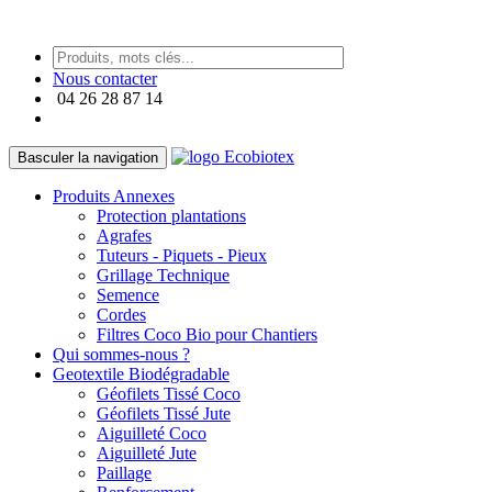
https://paneraireplica.co
Nous contacter
04 26 28 87 14
Basculer la navigation
Produits Annexes
Protection plantations
Agrafes
Tuteurs - Piquets - Pieux
Grillage Technique
Semence
Cordes
Filtres Coco Bio pour Chantiers
Qui sommes-nous ?
Geotextile Biodégradable
Géofilets Tissé Coco
Géofilets Tissé Jute
Aiguilleté Coco
Aiguilleté Jute
Paillage