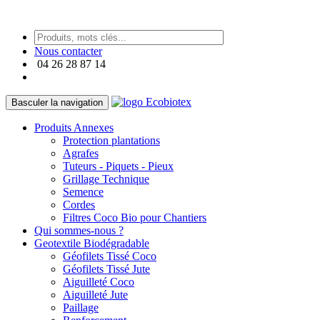
https://paneraireplica.co
Nous contacter
04 26 28 87 14
Basculer la navigation
Produits Annexes
Protection plantations
Agrafes
Tuteurs - Piquets - Pieux
Grillage Technique
Semence
Cordes
Filtres Coco Bio pour Chantiers
Qui sommes-nous ?
Geotextile Biodégradable
Géofilets Tissé Coco
Géofilets Tissé Jute
Aiguilleté Coco
Aiguilleté Jute
Paillage