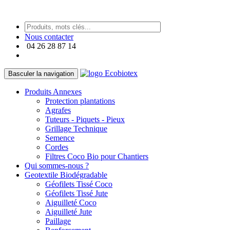
https://paneraireplica.co
Nous contacter
04 26 28 87 14
Basculer la navigation
Produits Annexes
Protection plantations
Agrafes
Tuteurs - Piquets - Pieux
Grillage Technique
Semence
Cordes
Filtres Coco Bio pour Chantiers
Qui sommes-nous ?
Geotextile Biodégradable
Géofilets Tissé Coco
Géofilets Tissé Jute
Aiguilleté Coco
Aiguilleté Jute
Paillage