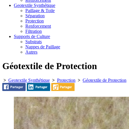
Renforcement
Geotextile Synthétique
Paillage & Toile
Séparation
Protection
Renforcement
Filtration
Supports de Culture
Substrats
Nappes de Paillage
Autres
Géotextile de Protection
>
Geotextile Synthétique
>
Protection
>
Géotextile de Protection