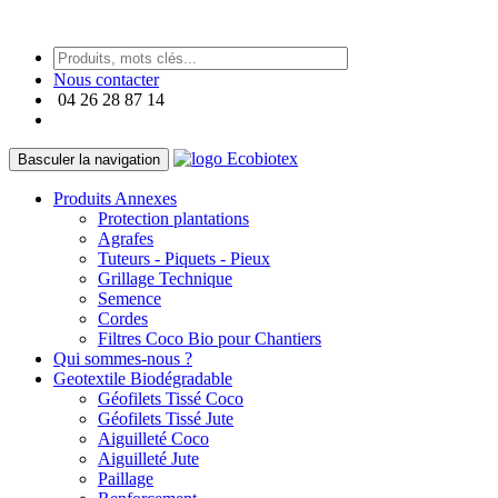
https://paneraireplica.co
Nous contacter
04 26 28 87 14
Basculer la navigation
Produits Annexes
Protection plantations
Agrafes
Tuteurs - Piquets - Pieux
Grillage Technique
Semence
Cordes
Filtres Coco Bio pour Chantiers
Qui sommes-nous ?
Geotextile Biodégradable
Géofilets Tissé Coco
Géofilets Tissé Jute
Aiguilleté Coco
Aiguilleté Jute
Paillage