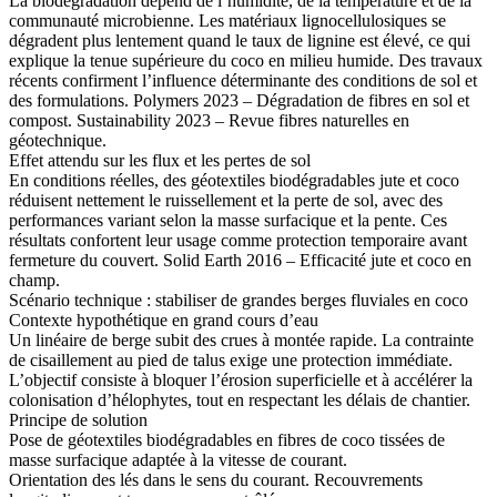
La biodégradation dépend de l’humidité, de la température et de la
communauté microbienne. Les matériaux lignocellulosiques se
dégradent plus lentement quand le taux de lignine est élevé, ce qui
explique la tenue supérieure du coco en milieu humide. Des travaux
récents confirment l’influence déterminante des conditions de sol et
des formulations. Polymers 2023 – Dégradation de fibres en sol et
compost. Sustainability 2023 – Revue fibres naturelles en
géotechnique.
Effet attendu sur les flux et les pertes de sol
En conditions réelles, des géotextiles biodégradables jute et coco
réduisent nettement le ruissellement et la perte de sol, avec des
performances variant selon la masse surfacique et la pente. Ces
résultats confortent leur usage comme protection temporaire avant
fermeture du couvert. Solid Earth 2016 – Efficacité jute et coco en
champ.
Scénario technique : stabiliser de grandes berges fluviales en coco
Contexte hypothétique en grand cours d’eau
Un linéaire de berge subit des crues à montée rapide. La contrainte
de cisaillement au pied de talus exige une protection immédiate.
L’objectif consiste à bloquer l’érosion superficielle et à accélérer la
colonisation d’hélophytes, tout en respectant les délais de chantier.
Principe de solution
Pose de géotextiles biodégradables en fibres de coco tissées de
masse surfacique adaptée à la vitesse de courant.
Orientation des lés dans le sens du courant. Recouvrements